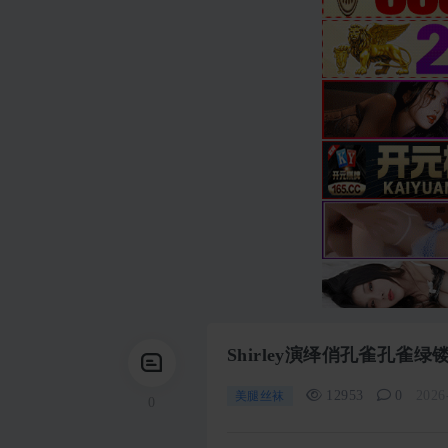
Shirley演绎俏孔雀孔雀绿
12953
0
2026
美腿丝袜
0