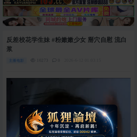
反差校花学生妹 #粉嫩嫩少女 掰穴自慰 流白
浆
10273
0
2026-6-12 01:03:15
主播电影