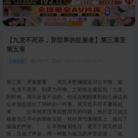
【九龙不死吞，异世界的征服者】第三章至
第五章
28297
0
2025-11-5 00:24:29
古典武侠
第三章：矛盾重重 周芃本想继续追问公羊朔，那「九龙不死吞」到底为何物。之前徐友康提到「九龙」的时候，周芃还是不信的，但现在刚刚来到自己身边的公羊朔也提出了同样的一件事，周芃也不得不重视起来。 公羊朔并没有回答周芃的问题，他只是兀自注视着自己手中的那枚玉笏，丝丝黑气缠绕其上，发出了滋滋的声音。 公羊朔皱眉低目，避开了周芃的目光，压低了声音，用一种极为低沉的声音说道：「此事……明日才能揭晓。」 说罢，公羊朔便急匆匆地踏出门去，他刚走出帐门，身形便化作一阵雾气消散，接着便不知所踪了。 周芃看着公羊朔消失的影子，心头爬上了一阵不好的预感，但营中公事繁忙，集中在公羊朔的那句话上反而乱了自己的心神，过了一会儿，周芃就不再去想这件事，坐下身来整理起今天部下们提交的信息和建议了。 半炷香的功夫过后，一名传令兵来到了周芃的帐篷前，在周芃的允许下进了营帐，跪下身来禀报道：「严敬校尉说不远的山头上有个白头发的男人在观星，他问您这是不是自己人？」 说来奇怪，被带到周芃身边的这些英雄对周芃时不时就召集新的部属到自己麾下的行为无一例外地都感到司空见惯，不足为奇。周芃也问过他们这件事，他们却也说不出个所以然来，周芃注意到了一个奇怪的细节，就算是他们眼睁睁地看着自己召唤出了新的从属，在之后的问答中也描述不出召唤时发生的异象。 就好像……他们看不见这个过程一样。 分神了一小会，周芃突然注意到传令兵还在等待着自己的答复，于是就挥了挥手，示意他没事：「嗯，人是刚刚来的，告诉严敬他没问题。」 「是！」传令兵起身又抱拳行了一礼，告退了。 周芃注意到这个传令兵抱拳的方式是将左手的五指与手掌折成一个工整的九十度，紧贴住拳峰，而大拇指则方向不变，紧贴手掌，立直向手掌的方向伸出，正面看去垂直于五指的指背，超出了一个指节。 周芃认得这种礼节，这是「堰人」行礼的独特方式，目前构成周芃军队的最主要的人群就是这些「堰人」和另一群自称为「师人」的两个群体。 虽说这些人来自近似华夏古文明的世界，可他们的文化传统却时有冲突，周芃巡视军营时时常看到两方因为不知名的理由争吵起来，只是见到周芃临近，他们才勉勉强强地收起冲突，各自回了营房。 两群人各自占了军营的一边，尽量避开互相接触，如何弥合他们，将他们拧成一支军队作战，也成了一个并不简单的问题。 「伤脑筋……」周芃放下了公文，支着脑袋，望着烛火摇曳跳动，轻声叹了口气。 要不今天就看到这里，剩下的明天再说？周芃挣扎了一番，正作不下决定，门外突然又传来了一个声音。 「陛下！」 一个蓄着山羊胡子，扎了发髻，一身长袍大褂的中年男人匆匆忙忙地冲了进来，此人名为宁虎臣，是周芃账下的谋士。 周芃立刻抬起了头，用一种奇怪的目光看着他，宁虎臣马上就意识到这是一种暗示，但一时又反应过来周芃到底在暗示些什么。 「啊……啊……呃！」宁虎臣跑了不少的距离，此时此刻还在喘着气，他可不像前线作战的将军一样体能充沛，光是跑个三四百米就有他受的了。和周芃对视了一会后，宁虎臣这才反应了过来，作了一揖，改口道：「主公……主公恕罪，一时情急，忘了改过来了。」 这其实也不是什么大事，只是周芃召集来的英雄都习惯用自己那边的方式来称呼周芃，一时之间各种称号形形色色，杂乱无比，既听上去不好听，周芃也懒得去一个个记下来，于是便从里面挑了个自己熟悉的称号，统一让他们称自己为「主公」。 说起来，自己现在才刚刚起步，手下连带平民也只有小几百人，被称作陛下之类的实在是有些狼狈，说来说去还是挑了个三国里的称号，有那么点把自己比作尚未发迹的顿丘令的意思，期待着自己有朝一日能扶摇直上。 也有些人死活就是改不过口来的，杨信就是其中之一，只是周芃见他在战场上正在性头上，不想败了他的兴致，也就随他去了。 宁虎臣说话喘得急，断断续续地，来回说了好几遍周芃才搞清楚他说了些什么。原来是师人和堰人因为战友尸体的处置，竟然在回营的路上打了起来！ 堰人的传统上认为死者必须要土葬才能魂归地府，灵魂才能安息，战场上的烈士当然也不例外。而师人则认为因为战祸而死的人如果没有专人超度就会变成厉鬼，所以必须烧掉。 疯和尚来的时候他们还高兴了一阵，可惜来者是个假和尚，只给活人做法事，做了就得死人，对师人的要求是一概拒绝的，后来师人也就不找他了。 这次好死不死的是之前发生的战斗是由师人来主持己方的收尸工作的，两方截然不同的理念自然就挑起了冲突。 堰人表达了强烈的不满，师人也觉得自己做的一点没错，因为他们处理敌人的尸体的时候都是聚到一块随便捡些柴火草草烧掉的，而他们对自己人的尸体则是一具一具单独火化，还焚了松香等以示尊重。 堰人的军官在得知之后当场找到了师人的头目，将他破口大骂了一顿，师人的军官一开始觉得这不是什么大事，如果堰人觉得不行，那他们也可以把白骨再埋起来。 堰人军官勃然大怒，怒斥人都烧了，埋起来还有什么用？师人也气愤起来，对方之前并没有提过这个问题，怎么现在又跳出来指指点点？ 之前堰人当然不会提这个问题，因为之前都是堰人自己处理的，这次只是因为半道又被严敬调走前去截断对方的退路，这才交由师人处理。 两边的语言虽然相近，但争执起来一时兴起，也夹杂了不少方言，这些方言只能半蒙半猜地懂个大半。大概是争吵中堰人起了误解，把对方的争辩误当成了是难听的骂人话，觉得对方言语里侮辱了自己的祖先，有个冲动的年轻军官当场就撩了袖子，给了师人的首领一拳。 这可是在师人的众目睽睽之下给的一拳，师人实在气不过，那自然是要还手的，堰人这边也不可能对年轻军官坐视不管，双方就先来了一场小规模的斗殴。再怎么说也是堰人到了师人的地盘里，当然被人数优势的师人揍得遍体鳞伤，一瘸一拐，狼狈不已地赶回去了。 回去之后这些人又当然更气恼不已，前线军营里的堰人听了他们的遭遇之后，无不慷慨激昂，义愤填膺，在准备回到大营之前带了大批人马跑到的师人的地界，搞了场大规模的斗殴。 周芃是听得目瞪口呆，下巴都要掉到了地上，睁着一双眼睛盯着宁虎臣直看，似是觉得这太离奇，不太肯相信。 宁虎臣又说，最后是严敬听闻之后赶了过去，把两边带头的几人抓了出来，各自象征性地打几下军棍，这才勉强平息了矛盾。好在双方打得时候还算克制，没带上家伙，被揍的最严重的的倒霉蛋也只是满脸淤青，几天下不了床而已，暂时还没见到有人伤势过重，也无人死亡。 周芃听了之后，赶紧往底下翻了翻公文，果然有见到一份严敬写的报告，快速扫了两眼，只是严敬用词轻松，似是并不把这当作是一件大事，事情的详细过程虽然和宁虎臣说的无二，可严敬说这件事已经解决了，日后他也会专门派人关注两边的习俗问题，确保以后这样的事情不会再次发生。 现在宁虎臣还来自己的营帐里专程讲了一遍，必有他的见解，于是周芃便把公文放到一边，看着宁虎臣开口询问道：「严敬不是说这件事已经解决了吗？你再来和我说一遍是想干什么？」 「唉，他那是治标不治本啊……」 宁虎臣长叹了一声。 「怎么个说法？」周芃抚着下巴，表示恭耳倾听，宁虎臣就继续说了下去。 「表面上看这是两方习俗的冲突，可实际上，陛……主公，你可知道在一旬之前就发生过差不多的事情？那时师人把布条系在树上来怀念逝者，堰人不知道，以为是敌人做的记号，就全给摘了下来。」 周芃仔细回想了一番，完全想不起有人报告过这件事，眼睛微微睁了一下，问道：「还有这事？没人跟我说过。」 「这也正常，」宁虎臣坐到了案几的另一边，把手搁到了案几上，更凑近了周芃一点，换了个更舒服的姿势，「那时两方没有争吵，交流了一下就把这件事情解决了。」 周芃发觉了什么，眯起眼睛，把视线移向帐篷外：「你是说他们现在……」 「变暴躁了。」 宁虎臣斩钉截铁地说道，周芃的心里也是一样的答案。几天之前周芃就隐隐约约有这样的感觉，整只军队好像失去了刚刚来到这个世界上的锐意，打仗的时候也无精打采了起来，尽管周芃勉力想维持他们的士气，但终究是无功而返。 而他们却开始在平时争斗不已，越来越难平息。周芃原以为是他们觉得军饷不够的问题，为此，还不得不默许了他们在攻占了敌人领土之后的劫掠。 周芃觉得自己的思路渐渐清晰起来，可距离着答案始终隔了一层纸，模模糊糊地看不清楚，便问宁虎臣：「你觉得是什么原因？」 宁虎臣没有回答这个问题，反而反问道：「如果主公现在是这群士兵里的一员，那主公现在是什么感觉？」 「这……」周芃双目低垂，注视着案几，之前理顺的思路好像又乱了开来，他还真的没想过这个问题。 适时，帐门外突然传来了一阵幽幽的哀歌，疑是堰人的歌曲，其声呜呜然也，如泣如诉，如怨如慕，余音袅袅，不绝于耳。 周芃起身离开了案几，站到了帐门的门口，好听得更清楚些。 他们似是在缅怀着那些战死于沙场的战友，为他们无法归乡而哀恸。 「乡愁。」周芃转向宁虎臣，他感觉自己已经抓到了答案的尾巴。 「不止。」宁虎臣又从袖子里掏出一个小卷轴，上面密密麻麻写满了小字，交到了周芃的手里。 周芃定睛一看，上面却只写了日期和食物。 宁虎臣放低了声音，低头说道：「军中对伙食的意见起来了。」 周芃拂袖将卷轴轻轻放了桌子上，把手背在背后，焦虑攀上了他的脸颊，他用细碎的步子踱来踱去：「我当然知道这个问题，现在我们的补给已经不够了，这就是为什么最近我一直在往北面打的原因。」 「探子说那里有个小镇和渔场，尚节和许嵩跟我说师人居于海边，善水，等我们打到那里……师人都是很好的渔夫，只要再给我点时间就可以解决这个问题！」 被宁虎臣点到了军队中的关键，周芃的心思又乱作一团。 「不是这个问题。」宁虎臣闭眼摇了摇头，「是期望。」 「期望？」周芃停下了脚步，再度注视着宁虎臣，「什么期望？」 「他们已经不可能回到他们的老家了，对吧？」宁虎臣捻着胡须，手指有规律地敲击着案几，「人最想要的就是安定的地方，现在他们心无所系，每天除了休息就是打仗，看不到一点点结束的可能，周围的环境又在一点点变差，主公你要是他们，你会怎么想？」 「可这些事情再过一段时间就可以解决了！」周芃争辩道。 「你要告诉他们啊……」宁虎臣站起身，意味深长地说道。 周芃的眼神不定，再度坐回了案几之前，他知道这是宁虎臣在暗示自己至少要摆出一副姿态来安抚住手下的军民。这个时候将要取得的成果反而并不重要，哪怕它已经近在咫尺，重要的是让手下相信他们马上就会有一个可以避开战争的安乐乡，不必再过天天扎营为寨的颠沛流离的生活。 可到底该怎么做呢？ 周芃望向了自己的左手，一瓣海棠若隐若现。他回想起了他刚来到这个世界的时候手足无措的样子，漫无目的地在野外游荡了整整一天，好不容易见到了个人影，却是个落单的强盗。 周芃本是一介养尊处优的大学生，连鸡鸭也没杀过，更遑论与人搏斗了，要打赢那个强盗本是不可能的，甚至连逃跑都做不到。虽然周芃平日里也有锻炼，但真的碰上这种刀头舔血的狠人，就什么也算不上了。 只是关键时刻，对方提着长矛向周芃刺来，周芃下意识地用两手去挡，对方当即刺穿了周芃的左手手掌，周芃本以为吾命休矣，可那时霎时异变陡生，像是凝聚成公羊朔的那种金柱第一次出现在周芃眼前，随之出现的杨信一枪便刺穿了对方的喉咙。 「主君，您没事吧？」 从某种意义上来说，周芃算是欠了杨信一命。 也是从那个时候开始，周芃这才察觉到了自己的左手上「以血换命」的秘密。 人的血气，在周芃这里是可以转化成另一个活生生的人的！ 说是转化，可能并不准确，因为无论是杨修，李朴，徐友康，公羊朔，都像是有自己的故事的人，依据召唤他们时出现的那八道文字，也许那些血气只是起到了一个将这些人从八个不同的世界牵引到自己身边的作用。 无论是那些强盗，走卒，还是骑士，甚至是自己的血，都可以作为引子来让左手凭空把人从虚空中拖曳出来！ 只是可惜一个人的血似乎只能起效一次，同时这种召唤似乎并不能连续进行。那左手上的海棠花本有八瓣，每当左手吸收了足够的血气，开始灼灼发烫之后，八瓣海棠便会尽数凋零消失，此时必须立即进行仪式，随后再度展开下一个轮回，八瓣海棠一瓣接一瓣，轮转而生。 只是有一个不方便的地方，将这种机会储备起来是不可能的，如果不进行任何动作，凋零的海棠也只会就此消散，不产生任何效用。 也就是说出现了就必须使用，不用就必须重新积蓄血气，再度喂起八瓣海棠。 能为那些血气所召集的不光是那些惊才绝艳的俊才，平凡的农夫，征战的士卒，都可以藉由着周芃左手上的八瓣海棠印唤集而来。只是召唤他们的引子并非是由周芃自己征战得来的血气，而是藉由他的属下所展开的杀戮来得到的。 第一支堰人所构成的部队正是被周芃自己的气血召唤的杨信，和由另一个被周芃偷袭杀死的强盗的气血牵引而来的李朴，他们二人屠杀强盗据点的战果！ 只是这种召唤就和之前的英杰高贤一样，充满了随机性，在召唤之前周芃永远猜不到下一支来的队伍究竟是士兵还是普普通通的乡民。 宁虎臣看周芃神游天外，觉得他正在思考自己的提议，便不再打扰，悄悄走向帐门。然而他在即将跨出时，又突然顿了一下，继而重新回到了案几前。 「还有一件事，还有一件事！」 周芃正在回想，被折返而来的宁虎臣吓了一跳，霎时坐正，身躯挺挺直直，反过头来把宁虎臣惊到了，惊得他不停地道歉。 周芃收了心神，原谅了宁虎臣，其实他本来也没怎么责备他，谈话的时候突然分心去想之前发生的事情本来就是自己的问题，只是宁虎臣慌慌张张地道歉，周芃为了安抚他才不得不原谅他，本来两人应该是谁也不必原谅谁的关系才是。 「说吧，这次又是什么事？」 宁虎臣看了看帐篷外面，确定没有人之后，偷偷摸摸地在周芃耳边悄声说道：「女人。」 听到这两个字之后，周芃情不自禁地咳嗽了一下，他偷偷笑的时候实在是太情难自禁，一口口水呛到了气管里。 再盯了宁虎臣一会，周芃实在是忍不住，绷着的表情一下子笑了出来，他怎么也没办法把宁虎臣这幅严肃的脸和一个色胚联系到一起。 「咳咳……」周芃端正了坐姿，道，「说吧，你看上谁了？要不我给你做个媒？」 哪知宁虎臣一脸莫名其妙地看着周芃，「什么看上谁了？我说的是今天营里的强奸案！」 「强奸案？」周芃的脸一下子尴尬地僵住了，他本以为是宁虎臣露出了自己不为人知的本性，对着营地里的哪个女性春心大动，来自己这里求自己准许的，还在想营地里不是些在军营里做饭的仆妇就是和农夫一起出现的村姑，似乎并没有出身能与宁虎臣门当户对的女性。 周芃甚至还想到了说不定这是宁虎臣的思想超脱了时代超越了阶级，去追求自由恋爱去了。没想到想歪了的人是自己，是自己以小人之心度了君子之腹，想想也是，宁虎臣来找自己，是绝对不会提这么无聊的琐事的。 「主公，你知道之前攻占了村庄之后，兵士们经常会摸进村庄强奸妇女，甚至出现轮奸的情况吗？」 「……」 周芃陷入了沉默，这倒不是由于他对此一无所知或是出乎意料，而是周芃很清楚地明白这就是自己为了维持士气而不得不默许士兵作恶的结果。 其实也不是周芃想要这样，是士兵自己先开始劫掠的，即使之前周芃下令去管，营里的士兵互相包庇，也很难查清实际情况，下了法令公家却无力落到实处，反而会损害自身的权威，再三权衡之下，周芃只能撤销了这方面的禁令。 先前周芃还不知道原因，只觉得是古代军队本身的问题，现在宁虎臣一通分析，他也算是对其中的缘由了解一二，觉得只要解决了他们心中的不安，这个问题马上可以得到缓解。 见周芃不语，宁虎臣认为周芃知道这种情况，只是不太方便开口承认这种羞于启齿的事情，于是他继续说了下去：「今天晚上出了点事，他们逾矩了，有几个胆子肥的晚上吃醉了酒，摸到我们自家的百姓家里，杀了男人，把那家的女人给上了。」 「嗯！？」 周芃一下子精神集中了起来，右手靠上了案几，把耳朵微微偏向宁虎臣的方向，低声问道：「我怎么不知道这件事？人怎么处理的？」 宁虎臣回答：「我也是过来的路上，从许嵩嘴里听来的，听说他们还在做那事的时候就被许嵩派人抓住了。许嵩说明天就要在大场上宣读他们的罪行，当众杀头，以儆效尤！」 许嵩在来周芃这里之前，原本在大理寺工作，现在正好操持起自己的旧业，而大场则是军营和平民的驻地之间夹着的一片空地，一般用来宣布重要的事情。 精虫上脑，周芃想不出其它的词语来形容这件事，自己这边的百姓连安身之所都没找到，自然是一直跟着军队的，碍于条件，每户都住得很紧，听不到隔壁的声音是不可能的，做出如此恶行，被当场抓拿归案也并不奇怪。 「这也是你为了佐证刚刚你说的东西的证据吗？」周芃思索片刻，「你不会回头再来只是单单为了告诉我这件事吧？」 目前自家的境况给了士兵太大的压力，压力又让人崩溃，做出各种各样的兽行也不是什么奇怪的事情。 但这并不能成为原谅兽行的理由，对外人暂时是没法管，日后有机会还是要寻找机会，整顿纪律。现在对自己人做这样的事绝不可以容忍，这样的情况，必须被遏制。 「这倒不是，」宁虎臣也靠了上来，「主公，您有没有发现我们这里女……」 「啊。」周芃露出了恍然大悟的表情，一下子反应过来了，宁虎臣明明一开始就讲到了是关于「女人」的事情。 周芃召唤过来的人群有一个缺点，男女严重不平衡，本来这是一件好事，劳动力多了，无论是砍柴，搭建帐篷都很有效率。可时间稍微久一点，大家就发现不对了。 召集而来的村民，女性只占了五一之数，这其中还要去掉老妪女童，可以婚配的适龄妇女只有相应男人的十分之一到二十分之一。 而军士则更不用说了，整个军营仿佛都与「雌」「母」这些字眼没有半点关系。 这可不是什么士兵发泄性欲的问题，而是算下来大概三十多个男人里只有一个能娶上老婆，剩下来的人都得打光棍！ 这还得建立在他们荤素不忌的情况下，当然男女的比例如此悬殊，大概也不会有多少人还拘泥于对象的水平了。 「长此以往，不需要别人消灭我们，我们自己就消亡了。」 宁虎臣还有其它的公务要办，撂下这么一句话，就在周芃的允许下离开了。周芃手下目前很缺管理方面的人才，不得不一人当成两人用，对宁虎臣这样孜孜不倦，勤勤恳恳的工作，周芃是很感激的。 宁虎臣提出的这一点确实是个问题，他也知道暂时周芃不可能解决这件事，所以把它放到了最后，只是这方面的对策不得不早日提上日程了。 第四章：命不久矣 翌日，周芃疲惫不堪地从床上起来，他的脑袋里还充斥着昨日晚上所批复的那些公文，没有标点符号的文字实在是让他读的头疼，周芃下了决心一定要在推广一套标准的标点符号，之后下意识地又走到案几之前继续工作，却发现案几之上却悬浮着一枚叠起来的宣纸。 待到周芃走近，纸张自动打开，这种景象前所未见，直叫周芃啧啧称奇。 定睛一看，纸上只有六个字，两个一组，从右往左，分为三列。 「要事」 「主帐」 「速来」 周芃一读完这几列字，那纸张就有如心有灵犀一般，再度合拢折叠，又燃起蓝色的火焰，化作飞灰。 不是徐友康就是那个公羊朔的伎俩。 这些方士的法术着实有趣，周芃想着日后要不要也跟他们学个两手。 到了主帐，公羊朔已经在那里等候多时了，周芃和他打了个招呼，便准备与他交谈。此时，一个颤颤巍巍，垂垂老矣的身影走了进来。 那是徐友康，他走向了老位置，准备就像前几日那样候在大帐内。 公羊朔瞥了他一眼，用戏谑的口吻道：「好名字。」 周芃疑惑地问道：「你认识他？」 公羊朔把目光收了回来，转回到了周芃这边，「只是些占卜问卦之术罢了，名字是个好名字，可惜跟了烂人。」 徐友康继续待在那里，处之泰然，似没听到公羊朔一般。 接下来，公羊朔只用了一句话便打破了徐友康的从容。 「歹王的不死药，可否好喝？」 徐友康闻言，当即抬起头来，脸色大变，用浑浊的两只眼珠盯着公羊朔，颤颤巍巍地指着他说道：「窥……窥天术！你是……」 公羊朔并不理他，只是发出一声冷哼。 周芃则是云里雾里地问道：「什么歹王？什么不死药？」 公羊朔再度把目光移向别处，道：「你还是让他自己解释吧。」 徐友康的双目焦距渐失，似是在回忆些什么，最后竟垂下泪来，在沟壑交错的皮肤上滚下两道浑浊的眼泪：「我……我……」 公羊朔见徐友康一句话都说不完整，便冷笑一声，与周芃解释道：「此人原为一位帝王手下的门客，曾施与法术救过帝王一命，自此后，两人便情同手足。一日，其主感到自己命不久矣，便派他出使东方，以求得长生不死之药。此帝身死之后，其子被权臣谋权篡位，家族势力遭到清洗，又被污作得位不正，此人的谥号亦被改为歹王，其子实无污点，又有数人为之求情，最后只能被安了否王的称号，与泰相对，以示其命哀。」 周芃若有所思，凝视着徐友康，接着道：「所以你在得到不死药之后，自己独吞了？」 徐友康嚅嗫着干涩发白的嘴唇，苦涩地回答：「是……」 周芃没有回应，他便继续说了下去：「在那之后，我已苟延残喘八百余年，现在……只求一死……」 周芃不对他之前的行为作出任何评价，只是针对着徐友康的最后一句话问道：「只求一死，那为什么不自行了断？」 「喝下了不死药便是偷了那不死命格，拿着不死命格可没有那么好死。」公羊朔鄙夷地冷哼一声，开口解答了周芃的疑惑，「他又窃取了天子的宝物，身上缠着浓烈的帝王怨气，唯有带着真正的贵命气象的现世君王的宽恕与死诏才可以真正地让他解脱。」 「他来到你的麾下，正是期待你的九龙命格完全成熟，化作真龙，再赐他一死。」 「不过……」公羊朔讲述着，慢步走到了徐友康的身前，用两指抵着他的额头，强硬地把徐友康低垂的头颅扶起，直视着他的眼睛，「你要是抱着这样的想法，那我劝你还是另寻他路吧。」 「不，我这个人还是尊重别人的意见的，如果他执意如此的话，我届时不会强留。」 周芃立刻打断道，他以为公羊朔指的是自己到时为了扣住徐友康的力量，不会将其赐死。徐友康亦如是，闻言，抬起了老泪纵横的双目，投来一个感激的目光。 「这不是你可以决定的事情。」公羊朔又踱回了周芃身边，「因为……」 周芃只觉得公羊朔不相信自己，于是信誓旦旦地急速开口说道：「我这个人说到做到。」 而公羊朔却不理会周芃的这句发言，只是神色漠然地看着他，掷地有声地回复道： 「你活不到下一个时节了！」 这个出乎意料的信息周芃消化了一息有余，他反复思量着公羊朔所说的话，再三确定自己没有听错，最后睁大了双眼，讶异万分地把目光集中到了公羊朔的脸上。 徐友康也是一惊，待在公羊朔的背后，露出了一幅骇然失色的表情。 「煞龙隐现，天龙弗露，精元杂毁，若不是不死命格在给你吊命，你手下的人现在就已经给你做完头七了。」 徐友康听了公羊朔的话，失声地叫了起来：「怎么可能！？一人怎么可能有两种命格？我分明只看到了九龙的脉象！更何况不死命格身上有天人五衰之相，他……他……」 公羊朔轻蔑地瞟了徐友康一样，接着他的话道：「你胆敢拿持有着九龙命格的人中之龙跟你这种窃来的长生不死作比？」 「两种命格当然可以同时在同一个人身上存在，只是最后一方终会消陨，化作另一方的养料，是为吞字之由来。」 「九龙叠上不死，即为九龙……不死吞！」 「不死命格确有天人五衰之相，就跟你一样，但主气运之天龙，泰颉，正在压着不死命格，让五衰无法外现，难道你在他身边待了那么久，连这个都没看出来吗？」 徐友康大骇，佝偻的身躯突然一个箭步窜到了周芃身前，瘦骨嶙峋布满老茧的左手抓起了周芃的右手，看了一会，又抓起了周芃的左手，露出了绝望的表情，摇摇晃晃地倒退了两步，自言自语道：「完了……完了……」 此时，公羊朔刚刚降临时，周芃听到的那种异兽的威严吼声再度从他耳边响起，震得徐友康又是连连倒退了两步。 徐友康退了两步，身子一僵，额头大汗淋漓，张大了眼睛，惊惧地盯着周芃的身后，公羊朔站到了他的背后，两指抵住了他脑后的枕骨，徐友康的双目顿时褪去了混沌，清晰明亮起来。周芃霎时从他眼中的反光中见到了，一条黑色的游龙正盘旋在自己的身后，似一条盘蜷的蛇一般回环！ 「完了！煞龙现在主位上了！」 徐友康张了张嘴，两道汗水自脑门沿着脸颊滚落，他面如纸色，口唇发青，只能勉强用模糊不清的口齿吐露道：「天龙制御不死，煞龙趁势夺命，阴盛阳衰，命不久矣！世上怎会有如此奇绝之事！这是天命要你死啊！」 两人同出一言，周芃命在旦夕，却并不害怕，他感觉自己已经到了关键时刻，脑海里却又比任何时候都要冷静。 无论发生什么，总得弄清情况再说。 周芃先开口问公羊朔：「先生，请问命格是什么？天龙指的是什么？煞龙指的又是什么？」 公羊朔平静地给周芃解释道： 「人，身而负命，或而有形，此之为命格。帝皇将相是最喜欢往自己头上安